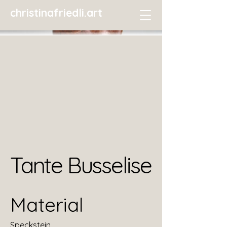
christinafriedli.art
Tante Busselise
Material
Speckstein