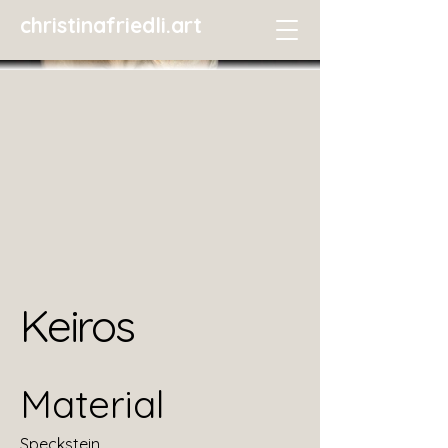
christinafriedli.art
Keiros
Material
Speckstein