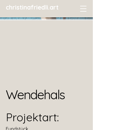
christinafriedli.art
Wendehals
Projektart:
Fundstück