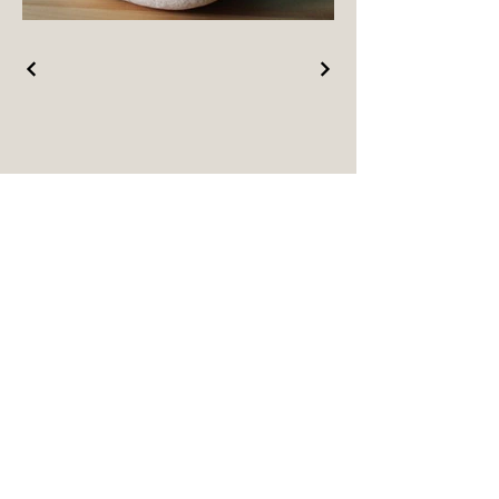
christinafriedli.art
+41 079 717 67 62
christinaafriedli@gmail.com
Schachenstrasse 59i
CH - 4562 Biberist
Datenschutzerklärung