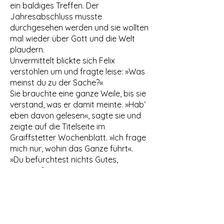
ein baldiges Treffen. Der
Jahresabschluss musste
durchgesehen werden und sie wollten
mal wieder über Gott und die Welt
plaudern.
Unvermittelt blickte sich Felix
verstohlen um und fragte leise: »Was
meinst du zu der Sache?«
Sie brauchte eine ganze Weile, bis sie
verstand, was er damit meinte. »Hab‘
eben davon gelesen«, sagte sie und
zeigte auf die Titelseite im
Graiffstetter Wochenblatt. »Ich frage
mich nur, wohin das Ganze führt«.
»Du befürchtest nichts Gutes,
stimmt‘s?«
Emmy hob die Schultern und
schüttelte den Kopf. »Seit zwei
Monaten geht es schon so«, erklärte
Felix weiter. »In den letzten vier